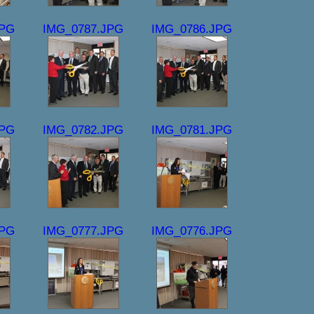
JPG
IMG_0787.JPG
IMG_0786.JPG
JPG
IMG_0782.JPG
IMG_0781.JPG
JPG
IMG_0777.JPG
IMG_0776.JPG