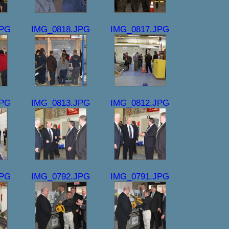
JPG
IMG_0818.JPG
IMG_0817.JPG
JPG
IMG_0813.JPG
IMG_0812.JPG
JPG
IMG_0792.JPG
IMG_0791.JPG