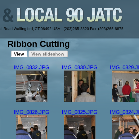
ial Road Wallingford, CT 06492 USA (203)265-3820 Fax: (203)265-6875
Ribbon Cutting
View
View slideshow
IMG_0832.JPG
IMG_0830.JPG
IMG_0829.
IMG_0826.JPG
IMG_0825.JPG
IMG_0824.